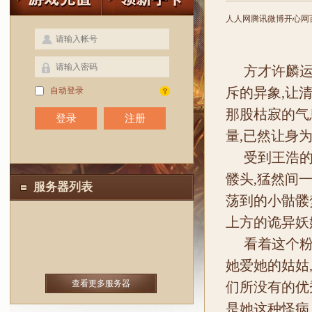
人人网
腾讯微博
开心网
方才许麟运
斥的异象,让
自动登录
那股枯寂的气
注册
量,已然让身
受到王浩的
髅头,猛然间
服务器列表
荡到的小骷髅
上方的诡异妖
看着这个粉
她爱她的姑姑
查看更多服务器
们所没有的优
是她这种怪病