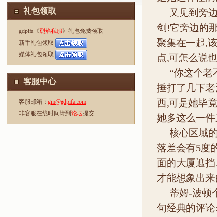
礼包领取
又见到旁边
剑!它旁边的
gdpifa《
烈焰私服
》礼包免费领取
聚集在一起,
新手礼包领取
媒体礼包领取
点,可怎么说也
“你这个老
客服中心
捶打了几下老
西,可是她毕
客服邮箱：
gm@gdpifa.com
非客服在线时间请到
论坛
提交
她多这么一件
核心区域的
落差会有5度
面的大厦遮挡
才能想象出来
蒂姆-波顿
句经典的评论