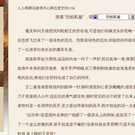
人人网
腾讯微博
开心网
百度空间
2.9K
搜索"烈焰私服"，请
魔灵和问天雄想找到蚯蚓王的所在地,可是他们却像没头的苍蝇
后忽然飞过来了一道绿色的流光。而那道绿色的流光,却猛然间停留
了一位身穿白色长衫的魔军长老。
殷血歌举起大拇指,远远的向金一叫了一声好,然后血海一卷,将
血海中本来的那些鬼将、鬼卒齐声呐喊,在三尊刚刚收服的血海鬼君
将的反抗,将他们全部转化成了自己的同伴。
王二被老者那双锐利的眼神一扫,顿时感觉到心里凉飕飕的,感觉
刀子直接插入心中,连反抗的勇气都没有,顿时背后的冷汗就冒了出来
者绝对是一名强悍的高手,至少是仙帝级别的高手,刚才他说的话一点
“达芬奇?还是国外名牌的?”他瞟了一眼床头上的商标,低低骂了
了一个这么舒服的床,谁不知道是干嘛的?这家伙挺会享受啊!只是不知
时候,床上睡的又是谁?