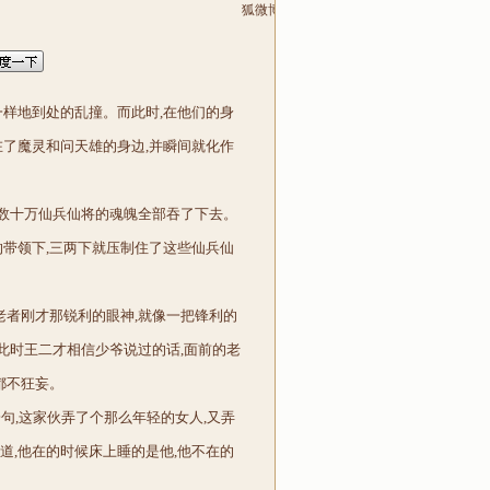
狐微博
一样地到处的乱撞。而此时,在他们的身
在了魔灵和问天雄的身边,并瞬间就化作
那数十万仙兵仙将的魂魄全部吞了下去。
的带领下,三两下就压制住了这些仙兵仙
老者刚才那锐利的眼神,就像一把锋利的
,此时王二才相信少爷说过的话,面前的老
都不狂妄。
一句,这家伙弄了个那么年轻的女人,又弄
道,他在的时候床上睡的是他,他不在的