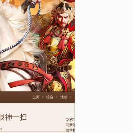
主页
>
综合
>
活动
>
分享到
眼神一扫
QQ空
间
新浪
42
微博
搜