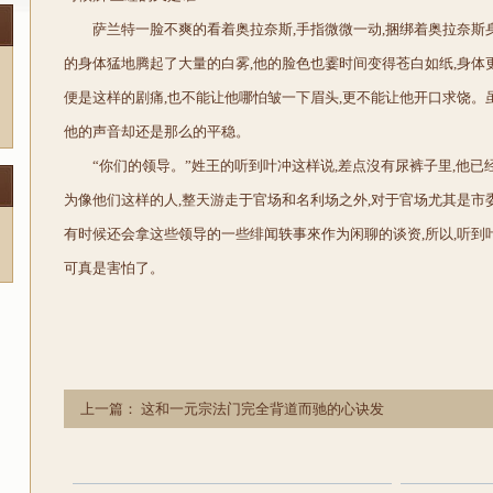
萨兰特一脸不爽的看着奥拉奈斯,手指微微一动,捆绑着奥拉奈斯
的身体猛地腾起了大量的白雾,他的脸色也霎时间变得苍白如纸,身体
便是这样的剧痛,也不能让他哪怕皱一下眉头,更不能让他开口求饶。
他的声音却还是那么的平稳。
“你们的领导。”姓王的听到叶冲这样说,差点沒有尿裤子里,他已
为像他们这样的人,整天游走于官场和名利场之外,对于官场尤其是市
有时候还会拿这些领导的一些绯闻轶事來作为闲聊的谈资,所以,听到
可真是害怕了。
上一篇：
这和一元宗法门完全背道而驰的心诀发
挥了强大的作用
下一篇：
事实上在华夏当今的
体制下