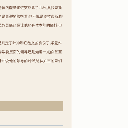
身体的能量锁链突然紧了几分,奥拉奈斯
更是剧烈的颤抖着,但不愧是奥拉奈斯,即
虽然剧痛已经让他的身体本能的颤抖,但
经判定了叶冲和庄德文的身份了,毕竟作
委常委层面的领导还是知道一点的,甚至
叶冲说他的领导的时候,这位姓王的哥们