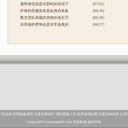
最终便也就是在那样的情况下
[07/02]
萨林的恶魔套装是贴身的装备
[06/30]
数支货队装载的货物价值百万
[06/28]
你所做的梦将会是非常逼真的
[06/27]
不良游戏 拒绝盗版游戏 注意自我保护 谨防受骗上当 适度游戏益脑 沉迷游戏伤身 合理
Copyright © www.gdpifa.com
烈焰私服
版权所有